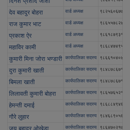
दिनेश प्रशाद जोशी
वार्ड अध्यक्ष
९८२५६०६७७७
देव बहादुर बोहरा
वार्ड अध्यक्ष
९८६५५७८२४८
राज कुमार भाट
वार्ड अध्यक्ष
९८६१८७९३१५
प्रकाश ऐर
वार्ड अध्यक्ष
९८६८४७४९५६
महाविर कामी
कार्यपालिका सदस्य
९८६६१०४०४३
कुमारी मिना जोरा भण्डारी
कार्यपालिका सदस्य
९८४८७८६७१३
दुरा कुमारी खाती
कार्यपालिका सदस्य
९८४८७८६७१३
बिमला खाती
कार्यपालिका सदस्य
९८६५७६५२१२
लिलावती कुमारी बोहरा
कार्यपालिका सदस्य
९८६८८४९४६५
हेमन्ती दमाई
कार्यपालिका सदस्य
९८४६८९०५६३
गौरे लुहार
कार्यपालिका सदस्य
९८६४७०२१७४
जय बहादुर ओखेडा