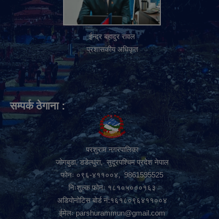
ईन्द्र बहादुर रावल
प्रशासकीय अधिकृत
सम्पर्क ठेगाना :
परशुराम नगरपालिका
जोगबुडा, डडेल्धुरा, सुदूरपश्चिम प्रदेश नेपाल
फोनः ०९६-४११००४, 9861595525
निःशुल्क फोनः १८१०५०००१६३
अडियोनोटिस बोर्ड नं:१६१८०९६४११००४
ईमेलः
parshurammun@gmail.com