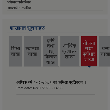
भागेश्वर गाउँपालिका
अमरगढी नगरपालिका
शाखागत सूचनाहरु
कृषि
योजना
तथा
आर्थिक
शिक्षा
स्वास्थ्य
तथा
अन्य
पशु
प्रशासन
(active
शाखा
शाखा
पूर्वाधार
शाख
विकास
शाखा
tab)
शाखा
शाखा
आर्थिक बर्ष २०८०/०८१ को समिक्षा प्रतिवेदन ।
Post date:
02/11/2025 - 14:36