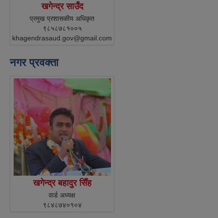
खगेन्द्र साउँद
प्रमुख प्रशासकीय अधिकृत
९८५८७८१००५
khagendrasaud.gov@gmail.com
नगर प्रवक्ता
खगेन्द्र बहादुर सिँह
वार्ड अध्यक्ष
९८४८७४०१०४