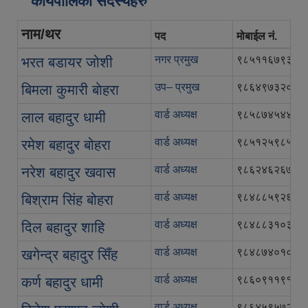
कार्यपालिका सदस्यहरु
नाम/थर
पद
मोबाईल नं.
नगर प्रमुख
९८५११६७९३५
भरत बडायर जोशी
उप– प्रमुख
९८६४९७३२०२
बिमला कुमारी बाेहरा
वार्ड अध्यक्ष
९८५८७४५४४४
लाल बहादुर धामी
वार्ड अध्यक्ष
९८५१२५९८५७
रमेश बहादुर बोहरा
वार्ड अध्यक्ष
९८६२४६२६७६
नरेश बहादुर खवास
वार्ड अध्यक्ष
९८४८८५९२६२
बिश्राम सिंह बोहरा
वार्ड अध्यक्ष
९८४८८३१०३३
दिल बहादुर शाहि
वार्ड अध्यक्ष
९८४८७४०१०४
खगेन्द्र बहादुर सिँह
वार्ड अध्यक्ष
९८६०९११९१३
कर्ण बहादुर धामी
वार्ड अध्यक्ष
९८६४५९५७२२