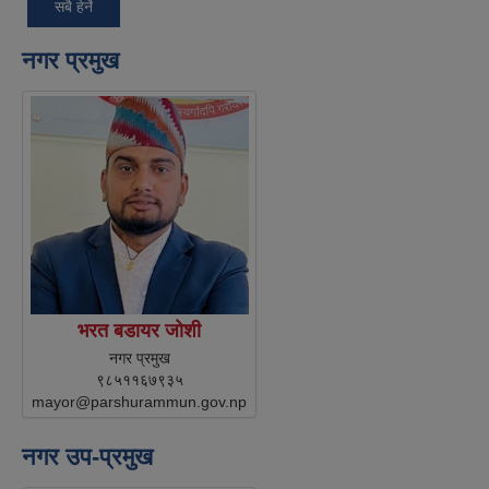
सबै हेर्ने
नगर प्रमुख
भरत बडायर जोशी
नगर प्रमुख
९८५११६७९३५
mayor@parshurammun.gov.np
नगर उप-प्रमुख