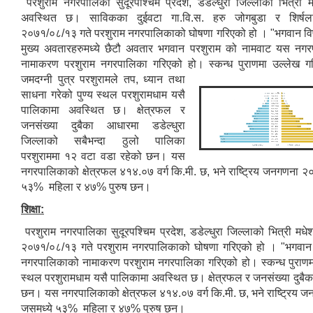
परशुराम नगरपालिका सुदूरपश्चिम प्रदेश, डडेल्धुरा जिल्लाको भित्री म
अवस्थित छ। साविकका दुईवटा गा.वि.स. हरु जोगबुडा र शिर्षल
२०७१/०८/१३ गते परशुराम नगरपालिकाको घोषणा गरिएको हो । "भगवान विष
मुख्य अवतारहरुमध्ये छैटौ अवतार भगवान परशुराम को नामवाट यस नग
नामाकरण परशुराम नगरपालिका गरिएको हो। स्कन्ध पुराणमा उल्लेख ग
जमदग्नी पुत्र परशुरामले तप,
ध्यान तथा
साधना गरेको पुण्य स्थल परशुरामधाम यसै
पालिकामा अवस्थित छ। क्षेत्रफल र
जनसंख्या दुबैका आधारमा डडेल्धुरा
जिल्लाको सबैभन्दा ठुलो पालिका
परशुराममा १२ वटा वडा रहेको छन। यस
नगरपालिकाको क्षेत्रफल ४१४.०७ वर्ग कि.मी. छ, भने राष्ट्रिय जनगणना
५३% महिला र ४७% पुरुष छन।
शिक्षा:
परशुराम नगरपालिका सुदूरपश्चिम प्रदेश, डडेल्धुरा जिल्लाको भित्री म
२०७१/०८/१३ गते परशुराम नगरपालिकाको घोषणा गरिएको हो । "भगवान वि
नगरपालिकाको नामाकरण परशुराम नगरपालिका गरिएको हो। स्कन्ध पुराणमा उ
स्थल परशुरामधाम यसै पालिकामा अवस्थित छ। क्षेत्रफल र जनसंख्या दुबैका
छन। यस नगरपालिकाको क्षेत्रफल ४१४.०७ वर्ग कि.मी. छ, भने राष्ट्रिय
जसमध्ये ५३% महिला र ४७% पुरुष छन।