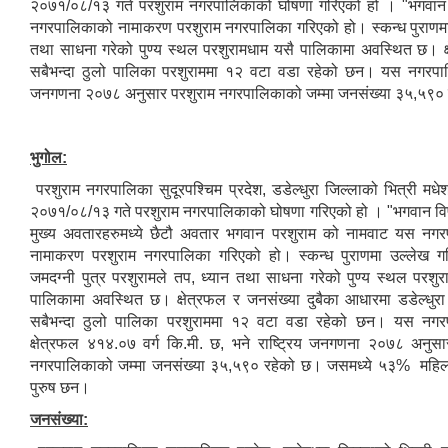
२०७१/०८/१३ गते परशुराम नगरपालिकाको घोषणा गरिएको हो । "भगवान वि
नगरपालिकाको नामाकरण परशुराम नगरपालिका गरिएको हो। स्कन्ध पुराणमा उ
तथा साधना गरेको पुण्य स्थल परशुरामधाम यसै पालिकामा अवस्थित छ। क्ष
सबैभन्दा ठुलो पालिका परशुराममा १२ वटा वडा रहेको छन। यस नगरपालिक
जनगणना २०७८ अनुसार परशुराम नगरपालिकाको जम्मा जनसंख्या ३५,५९०
भुगोल:
परशुराम नगरपालिका सुदूरपश्चिम प्रदेश, डडेल्धुरा जिल्लाको भित्री म
२०७१/०८/१३ गते परशुराम नगरपालिकाको घोषणा गरिएको हो । "भगवान विष
मुख्य अवतारहरुमध्ये छैटौ अवतार भगवान परशुराम को नामवाट यस नग
नामाकरण परशुराम नगरपालिका गरिएको हो। स्कन्ध पुराणमा उल्लेख ग
जमदग्नी पुत्र परशुरामले तप, ध्यान तथा साधना गरेको पुण्य स्थल परशुर
पालिकामा अवस्थित छ। क्षेत्रफल र जनसंख्या दुबैका आधारमा डडेल्धुरा
सबैभन्दा ठुलो पालिका परशुराममा १२ वटा वडा रहेको छन। यस नगर
क्षेत्रफल ४१४.०७ वर्ग कि.मी. छ, भने राष्ट्रिय जनगणना २०७८ अनुसा
नगरपालिकाको जम्मा जनसंख्या ३५,५९० रहेको छ। जसमध्ये ५३% महि
पुरुष छन।
जनसंख्या: