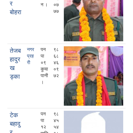
र
न ।
०७
बोहरा
७७
नगर
पन
९८
तेजब
प्रह
पा
६८
हादुर
री
०९
४६
ख
कुया
०९
ड्का
पानी
७२
।
पन
९८
टेक
पा
४५
बहादु
१२
५४
र