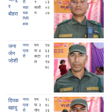
री
१
८३
र
सहा
सलौ
०२
बोहरा
यक
न
८७
निरि
क्षक
नगर
पन
९७
जना
प्रह
पा ४
६३
र्जन
री
कटा
२९
जोशी
ल
९७
७८
नगर
पन
९८
दिपक
प्रह
पा २
४८
बहादु
री
गोग
२३