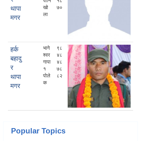
पानि
१८
थापा
खो
७०
ला
मगर
भागे
९८
हर्क
श्वर
४८
बहादु
गापा
४८
र
१
७८
थापा
पोले
८२
क
मगर
Popular Topics