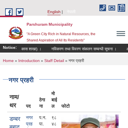
Skip to main content
English
नेपाली
Parshuram Municipality
"A Green City Rich in Natural Resources, the
Shared Aspiration of All Its Residents"
Notice:
ूचना(कृर्षि विकास शाखा) ।
नविकरण तथा विवरण संकलन सम्बन्धी सूचना ।
आर्थि
You are here
Home
»
Introduction
»
Staff Detail
» नगर प्रहरी
नगर प्रहरी
मो
नाम/
ठेगा
बाई
थर
पद
ना
ल
फोटो
नगर
प.न.
९८
डम्बर
प्रह
पा.
४८
बहादु