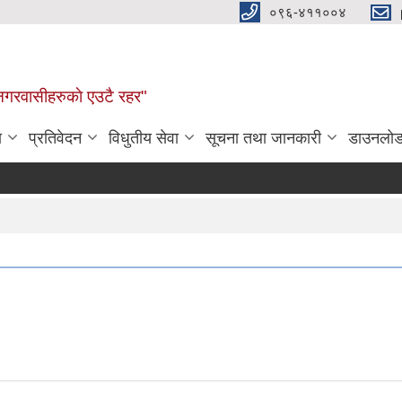
०९६-४११००४
ण नगरवासीहरुकाे एउटै रहर"
ा
प्रतिवेदन
विधुतीय सेवा
सूचना तथा जानकारी
डाउनलो