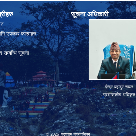
्रीहरु
सूचना अधिकारी
रु
गि उपलब्ध फारमहरु
 सम्बन्धि सूचना
ईन्द्र बहादुर रावल
प्रशासकीय अधिकृत
© 2026 परशुराम नगरपालिका