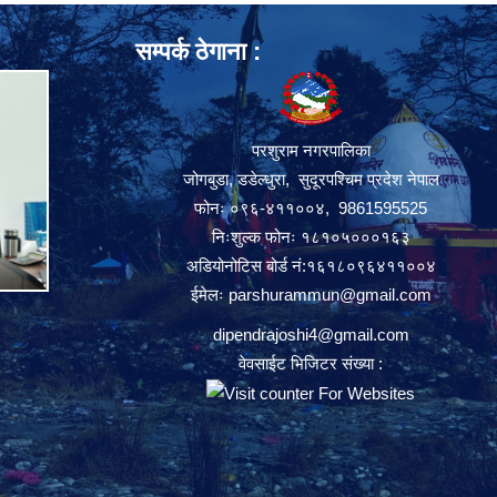
सम्पर्क ठेगाना :
परशुराम नगरपालिका
जोगबुडा, डडेल्धुरा, सुदूरपश्चिम प्रदेश नेपाल
फोनः ०९६-४११००४, 9861595525
निःशुल्क फोनः १८१०५०००१६३
अडियोनोटिस बोर्ड नं:१६१८०९६४११००४
ईमेलः
parshurammun@gmail.com
dipendrajoshi4@gmail.com
वेवसाईट भिजिटर संख्या :