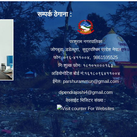
सम्पर्क ठेगाना :
परशुराम नगरपालिका
जोगबुडा, डडेल्धुरा, सुदूरपश्चिम प्रदेश नेपाल
फोनः ०९६-४११००४, 9861595525
निःशुल्क फोनः १८१०५०००१६३
अडियोनोटिस बोर्ड नं:१६१८०९६४११००४
ईमेलः
parshurammun@gmail.com
dipendrajoshi4@gmail.com
वेवसाईट भिजिटर संख्या :