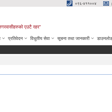
०९६-४११००४
ण नगरवासीहरुकाे एउटै रहर"
ा
प्रतिवेदन
विधुतीय सेवा
सूचना तथा जानकारी
डाउनलो
कृ