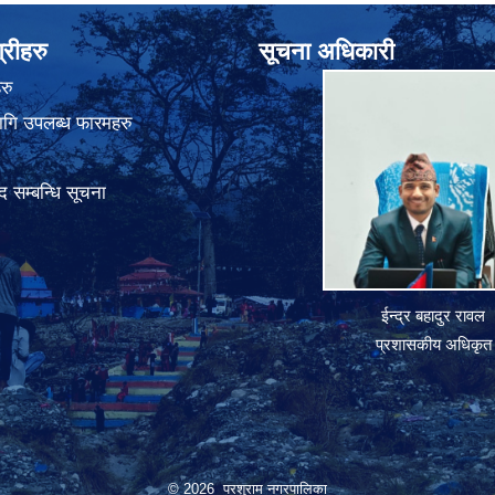
्रीहरु
सूचना अधिकारी
रु
गि उपलब्ध फारमहरु
 सम्बन्धि सूचना
ईन्द्र बहादुर रावल
प्रशासकीय अधिकृत
© 2026 परशुराम नगरपालिका