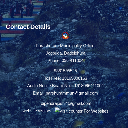
Contact Details
Parashuram Municipality Office,
Jogbuda, Dadeldhura
Phone: 096-411004
9861595525
Toll Free: 18105000163
Audio Notice Board No. : 1618096411004
Email:
parshurammun@gmail.com
dipendrajoshi4@gmail.com
website visitors :