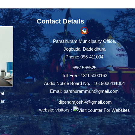
Contact Details
Parashuram Municipality Office,
Jogbuda, Dadeldhura
Phone: 096-411004
9861595525
Toll Free: 18105000163
Audio Notice Board No. : 1618096411004
Email:
parshurammun@gmail.com
al
cer
dipendrajoshi4@gmail.com
website visitors :