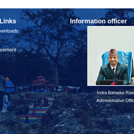
 Links
Information officer
ownloads
urement
Indra Bahadur Raw
Administrative Offi