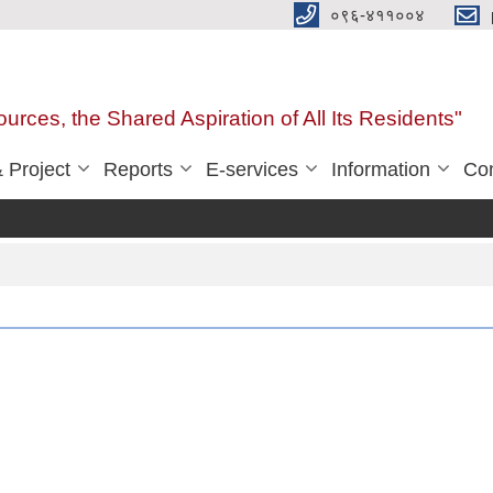
०९६-४११००४
urces, the Shared Aspiration of All Its Residents"
 Project
Reports
E-services
Information
Con