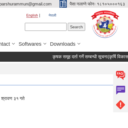
parshurammun@gmail.com
पैसा नलाग्ने फोनः १८१०५०००१६३
English
नेपाली
Search form
Search
tact
Softwares
Downloads
कृषक समूह दर्ता गर्ने सम्बन्धी सूचना(कृर्षि विकास शा
२ श्रावण ३१ गते