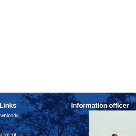
 Links
Information officer
ownloads
urement