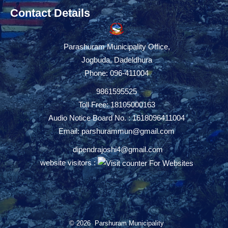
Contact Details
Parashuram Municipality Office,
Jogbuda, Dadeldhura
Phone: 096-411004
9861595525
Toll Free: 18105000163
Audio Notice Board No. : 1618096411004
Email:
parshurammun@gmail.com
dipendrajoshi4@gmail.com
website visitors :
© 2026 Parshuram Municipality