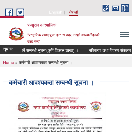
Skip to main content
English
नेपाली
परशुराम नगरपालिका
"प्राकृतिक सम्पदायुक्त हराभरा शहर, सम्पुर्ण नगरवासीहरुकाे
एउटै रहर"
सूचना:
ूह दर्ता गर्ने सम्बन्धी सूचना(कृर्षि विकास शाखा) ।
नविकरण तथा विवरण संकलन सम्बन्
You are here
Home
» कर्मचारी आवश्यकता सम्बन्धी सूचना ।
कर्मचारी आवश्यकता सम्बन्धी सूचना ।