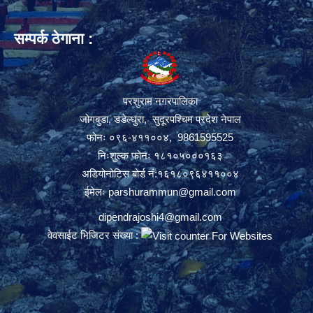
सम्पर्क ठेगाना :
परशुराम नगरपालिका
जोगबुडा, डडेल्धुरा, सुदूरपश्चिम प्रदेश नेपाल
फोनः ०९६-४११००४, 9861595525
निःशुल्क फोनः १८१०५०००१६३
अडियोनोटिस बोर्ड नं:१६१८०९६४११००४
ईमेलः
parshurammun@gmail.com
dipendrajoshi4@gmail.com
वेवसाईट भिजिटर संख्या :