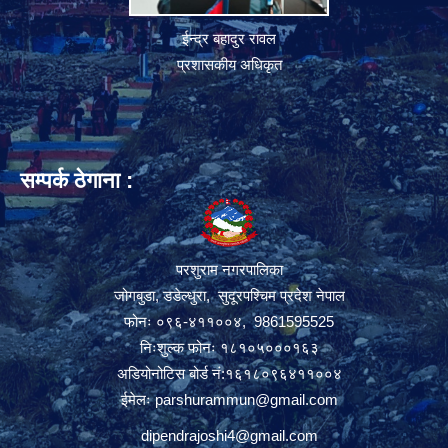
ईन्द्र बहादुर रावल
प्रशासकीय अधिकृत
सम्पर्क ठेगाना :
परशुराम नगरपालिका
जोगबुडा, डडेल्धुरा, सुदूरपश्चिम प्रदेश नेपाल
फोनः ०९६-४११००४, 9861595525
निःशुल्क फोनः १८१०५०००१६३
अडियोनोटिस बोर्ड नं:१६१८०९६४११००४
ईमेलः
parshurammun@gmail.com
dipendrajoshi4@gmail.com