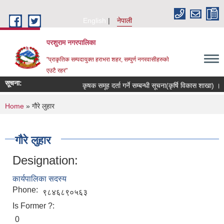
Skip to main content
English
नेपाली
परशुराम नगरपालिका
"प्राकृतिक सम्पदायुक्त हराभरा शहर, सम्पुर्ण नगरवासीहरुकाे
एउटै रहर"
सूचना:
कृषक समूह दर्ता गर्ने सम्बन्धी सूचना(कृर्षि विकास शाखा) ।
You are here
Home
» गौरे लुहार
गौरे लुहार
Designation:
कार्यपालिका सदस्य
Phone:
९८४६८९०५६३
Is Former ?:
0