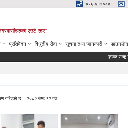
०९६-४११००४
ण नगरवासीहरुकाे एउटै रहर"
ा
प्रतिवेदन
विधुतीय सेवा
सूचना तथा जानकारी
डाउनलो
कृषक समूह दर्ता ग
तरण गरिएको छ । २०८२ जेष्ठ १२ गते