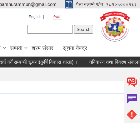
parshurammun@gmail.com
पैसा नलाग्ने फोनः १८१०५०००१६३
English
नेपाली
Search form
Search
ड
सम्पर्क
श्रम संसार
सूचना केन्द्र
र्ने सम्बन्धी सूचना(कृर्षि विकास शाखा) ।
नविकरण तथा विवरण संकलन सम्बन