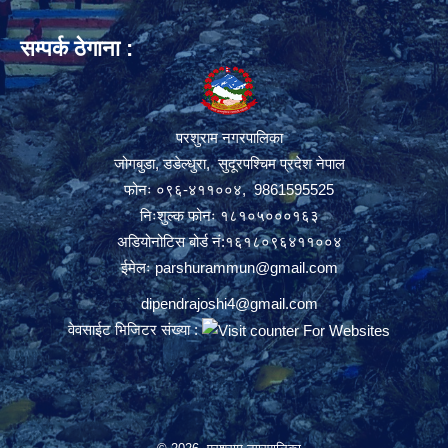
सम्पर्क ठेगाना :
परशुराम नगरपालिका
जोगबुडा, डडेल्धुरा, सुदूरपश्चिम प्रदेश नेपाल
फोनः ०९६-४११००४, 9861595525
निःशुल्क फोनः १८१०५०००१६३
अडियोनोटिस बोर्ड नं:१६१८०९६४११००४
ईमेलः
parshurammun@gmail.com
dipendrajoshi4@gmail.com
वेवसाईट भिजिटर संख्या :