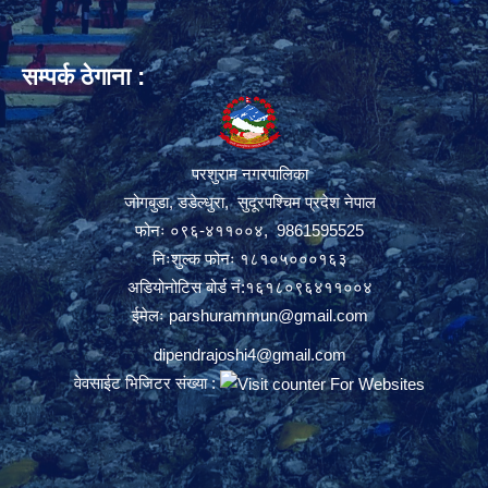
सम्पर्क ठेगाना :
परशुराम नगरपालिका
जोगबुडा, डडेल्धुरा, सुदूरपश्चिम प्रदेश नेपाल
फोनः ०९६-४११००४, 9861595525
निःशुल्क फोनः १८१०५०००१६३
अडियोनोटिस बोर्ड नं:१६१८०९६४११००४
ईमेलः
parshurammun@gmail.com
dipendrajoshi4@gmail.com
वेवसाईट भिजिटर संख्या :