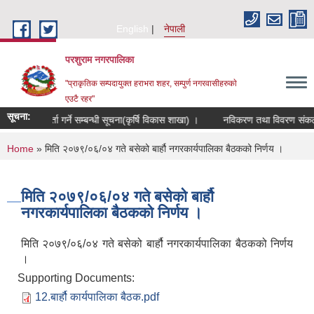
Skip to main content
English
नेपाली
परशुराम नगरपालिका
"प्राकृतिक सम्पदायुक्त हराभरा शहर, सम्पुर्ण नगरवासीहरुकाे
एउटै रहर"
सूचना:
ृषक समूह दर्ता गर्ने सम्बन्धी सूचना(कृर्षि विकास शाखा) ।
नविकरण तथा विवरण संकलन स
You are here
Home
» मिति २०७९/०६/०४ गते बसेको बार्हौ नगरकार्यपालिका बैठकको निर्णय ।
मिति २०७९/०६/०४ गते बसेको बार्हौ
नगरकार्यपालिका बैठकको निर्णय ।
मिति २०७९/०६/०४ गते बसेको बार्हौ नगरकार्यपालिका बैठकको निर्णय
।
Supporting Documents:
12.बार्हौ कार्यपालिका बैठक.pdf