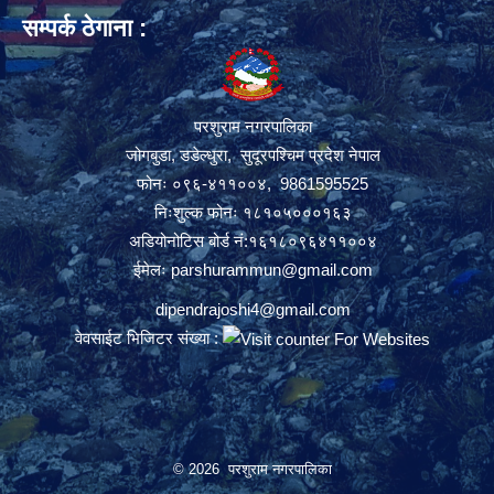
सम्पर्क ठेगाना :
परशुराम नगरपालिका
जोगबुडा, डडेल्धुरा, सुदूरपश्चिम प्रदेश नेपाल
फोनः ०९६-४११००४, 9861595525
निःशुल्क फोनः १८१०५०००१६३
अडियोनोटिस बोर्ड नं:१६१८०९६४११००४
ईमेलः
parshurammun@gmail.com
dipendrajoshi4@gmail.com
वेवसाईट भिजिटर संख्या :
© 2026 परशुराम नगरपालिका