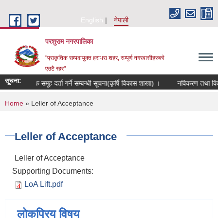
Skip to main content
English
नेपाली
परशुराम नगरपालिका
"प्राकृतिक सम्पदायुक्त हराभरा शहर, सम्पुर्ण नगरवासीहरुकाे
एउटै रहर"
सूचना:
कृषक समूह दर्ता गर्ने सम्बन्धी सूचना(कृर्षि विकास शाखा) ।
नविकरण तथा विवरण 
You are here
Home
» Leller of Acceptance
Leller of Acceptance
Leller of Acceptance
Supporting Documents:
LoA Lift.pdf
लोकप्रिय विषय