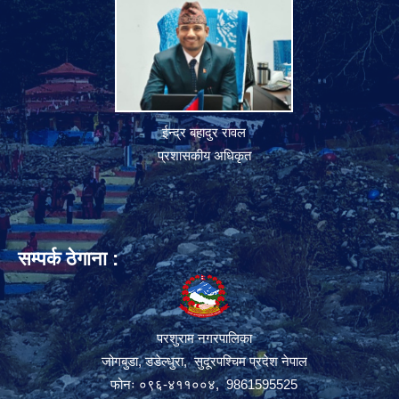
ईन्द्र बहादुर रावल
प्रशासकीय अधिकृत
सम्पर्क ठेगाना :
परशुराम नगरपालिका
जोगबुडा, डडेल्धुरा, सुदूरपश्चिम प्रदेश नेपाल
फोनः ०९६-४११००४, 9861595525