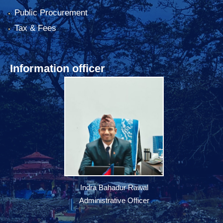
Public Procurement
Tax & Fees
Information officer
Indra Bahadur Rawal
Administrative Officer