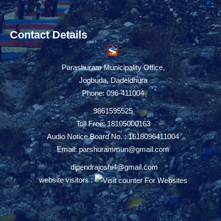
Contact Details
Parashuram Municipality Office,
Jogbuda, Dadeldhura
Phone: 096-411004
9861595525
Toll Free: 18105000163
Audio Notice Board No. : 1618096411004
Email:
parshurammun@gmail.com
dipendrajoshi4@gmail.com
website visitors :