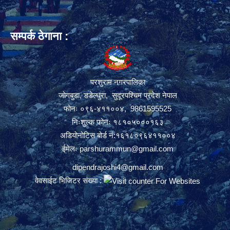
सम्पर्क ठेगाना :
परशुराम नगरपालिका
जोगबुडा, डडेल्धुरा, सुदूरपश्चिम प्रदेश नेपाल
फोनः ०९६-४११००४, 9861595525
निःशुल्क फोनः १८१०५०००१६३
अडियोनोटिस बोर्ड नं:१६१८०९६४११००४
ईमेलः
parshurammun@gmail.com
dipendrajoshi4@gmail.com
वेवसाईट भिजिटर संख्या :