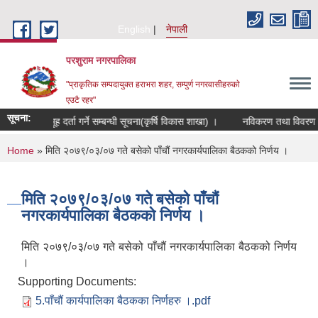
Skip to main content
English
नेपाली
परशुराम नगरपालिका
"प्राकृतिक सम्पदायुक्त हराभरा शहर, सम्पुर्ण नगरवासीहरुकाे
एउटै रहर"
सूचना:
कृषक समूह दर्ता गर्ने सम्बन्धी सूचना(कृर्षि विकास शाखा) ।
नविकरण तथा विवरण संकल
You are here
Home
» मिति २०७९/०३/०७ गते बसेको पाँचौं नगरकार्यपालिका बैठकको निर्णय ।
मिति २०७९/०३/०७ गते बसेको पाँचौं
नगरकार्यपालिका बैठकको निर्णय ।
मिति २०७९/०३/०७ गते बसेको पाँचौं नगरकार्यपालिका बैठकको निर्णय
।
Supporting Documents:
5.पाँचौं कार्यपालिका बैठकका निर्णहरु ।.pdf