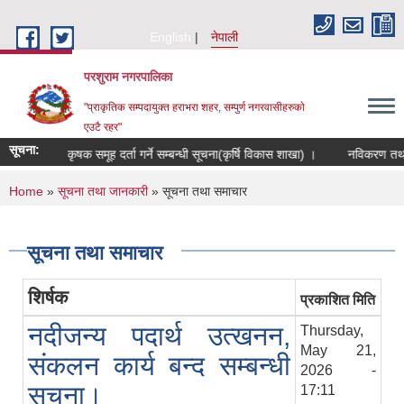
Skip to main content
English
नेपाली
परशुराम नगरपालिका
"प्राकृतिक सम्पदायुक्त हराभरा शहर, सम्पुर्ण नगरवासीहरुकाे
एउटै रहर"
सूचना:
कृषक समूह दर्ता गर्ने सम्बन्धी सूचना(कृर्षि विकास शाखा) ।
नविकरण तथा विव
You are here
Home
»
सूचना तथा जानकारी
» सूचना तथा समाचार
सूचना तथा समाचार
शिर्षक
प्रकाशित मिति
नदीजन्य पदार्थ उत्‍खनन,
Thursday,
May 21,
संकलन कार्य बन्द सम्बन्धी
2026 -
सूचना।
17:11