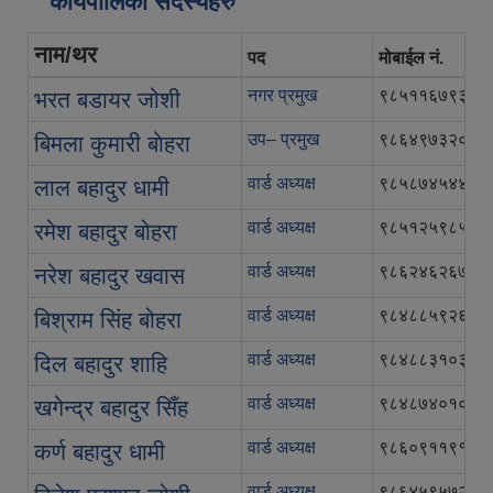
कार्यपालिका सदस्यहरु
नाम/थर
पद
मोबाईल नं.
नगर प्रमुख
९८५११६७९३५
भरत बडायर जोशी
उप– प्रमुख
९८६४९७३२०२
बिमला कुमारी बाेहरा
वार्ड अध्यक्ष
९८५८७४५४४४
लाल बहादुर धामी
वार्ड अध्यक्ष
९८५१२५९८५७
रमेश बहादुर बोहरा
वार्ड अध्यक्ष
९८६२४६२६७६
नरेश बहादुर खवास
वार्ड अध्यक्ष
९८४८८५९२६२
बिश्राम सिंह बोहरा
वार्ड अध्यक्ष
९८४८८३१०३३
दिल बहादुर शाहि
वार्ड अध्यक्ष
९८४८७४०१०४
खगेन्द्र बहादुर सिँह
वार्ड अध्यक्ष
९८६०९११९१३
कर्ण बहादुर धामी
वार्ड अध्यक्ष
९८६४५९५७२२