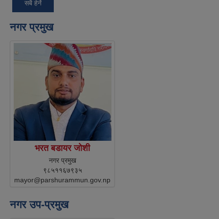
सबै हेर्ने
नगर प्रमुख
भरत बडायर जोशी
नगर प्रमुख
९८५११६७९३५
mayor@parshurammun.gov.np
नगर उप-प्रमुख