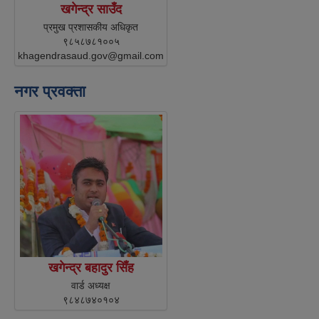
खगेन्द्र साउँद
प्रमुख प्रशासकीय अधिकृत
९८५८७८१००५
khagendrasaud.gov@gmail.com
नगर प्रवक्ता
खगेन्द्र बहादुर सिँह
वार्ड अध्यक्ष
९८४८७४०१०४